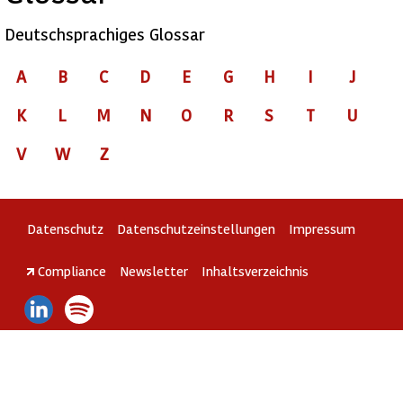
Deutschsprachiges Glossar
A
B
C
D
E
G
H
I
J
K
L
M
N
O
R
S
T
U
V
W
Z
Datenschutz
Datenschutzeinstellungen
Impressum
Compliance
Newsletter
Inhaltsverzeichnis